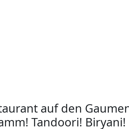
staurant auf den Gaumen
amm!
Tandoori!
Biryani!