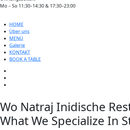
Mo – So 11:30–14:30 & 17:30–23:00
HOME
Über uns
MENÜ
Galerie
KONTAKT
BOOK A TABLE
Wo Natraj Inidische Re
What We Specialize In
S